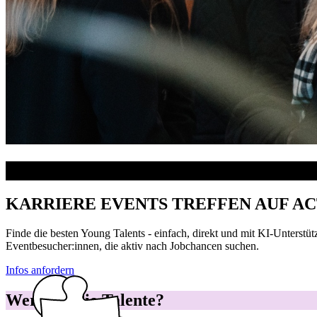
Was ist das TalentBoard?
KARRIERE EVENTS TREFFEN AUF A
Finde die besten Young Talents - einfach, direkt und mit KI-Unterstüt
Eventbesucher:innen, die aktiv nach Jobchancen suchen.
Infos anfordern
Das TalentBoard macht Active Sourcing einfach, indem es dir 
Das TalentBoard setzt auf KI-basiertes Matching, um dir in 
Wer sind die Talente?