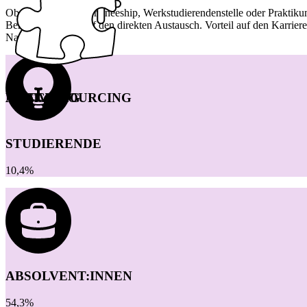
Ob Direkteinstieg, Traineeship, Werkstudierendenstelle oder Prakti
Berufserfahrung) auf den direkten Austausch. Vorteil auf den Karrier
Nachgang.
ACTIVE SOURCING
MATCHING
STUDIERENDE
10,4%
ABSOLVENT:INNEN
54,3%